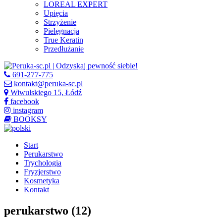
LOREAL EXPERT
Upięcia
Strzyżenie
Pielęgnacja
True Keratin
Przedłużanie
691-277-775
kontakt@peruka-sc.pl
Wiwulskiego 15, Łódź
facebook
instagram
BOOKSY
Start
Perukarstwo
Trychologia
Fryzjerstwo
Kosmetyka
Kontakt
perukarstwo (12)