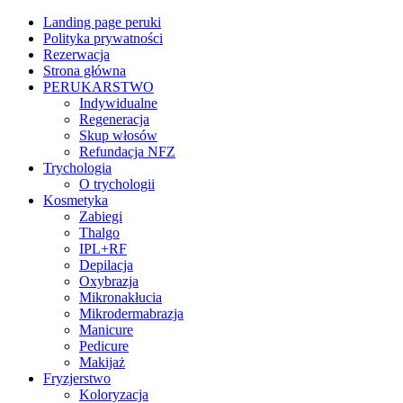
Landing page peruki
Polityka prywatności
Rezerwacja
Strona główna
PERUKARSTWO
Indywidualne
Regeneracja
Skup włosów
Refundacja NFZ
Trychologia
O trychologii
Kosmetyka
Zabiegi
Thalgo
IPL+RF
Depilacja
Oxybrazja
Mikronakłucia
Mikrodermabrazja
Manicure
Pedicure
Makijaż
Fryzjerstwo
Koloryzacja