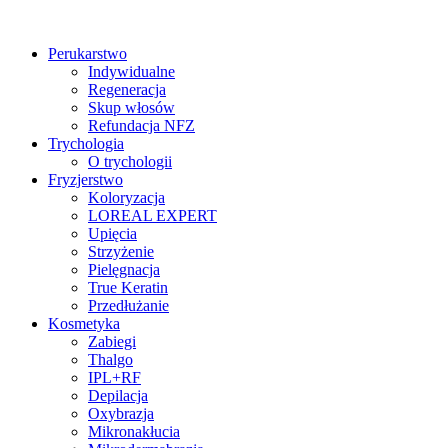
Perukarstwo
Indywidualne
Regeneracja
Skup włosów
Refundacja NFZ
Trychologia
O trychologii
Fryzjerstwo
Koloryzacja
LOREAL EXPERT
Upięcia
Strzyżenie
Pielęgnacja
True Keratin
Przedłużanie
Kosmetyka
Zabiegi
Thalgo
IPL+RF
Depilacja
Oxybrazja
Mikronakłucia