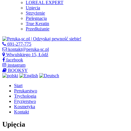
LOREAL EXPERT
Upięcia
Strzyżenie
Pielęgnacja
True Keratin
Przedłużanie
691-277-775
kontakt@peruka-sc.pl
Wiwulskiego 15, Łódź
facebook
instagram
BOOKSY
Start
Perukarstwo
Trychologia
Fryzjerstwo
Kosmetyka
Kontakt
Upięcia