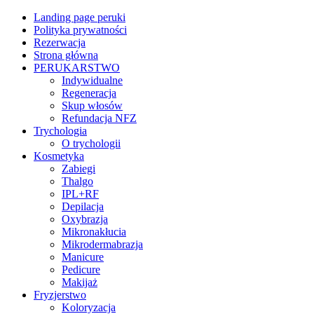
Landing page peruki
Polityka prywatności
Rezerwacja
Strona główna
PERUKARSTWO
Indywidualne
Regeneracja
Skup włosów
Refundacja NFZ
Trychologia
O trychologii
Kosmetyka
Zabiegi
Thalgo
IPL+RF
Depilacja
Oxybrazja
Mikronakłucia
Mikrodermabrazja
Manicure
Pedicure
Makijaż
Fryzjerstwo
Koloryzacja