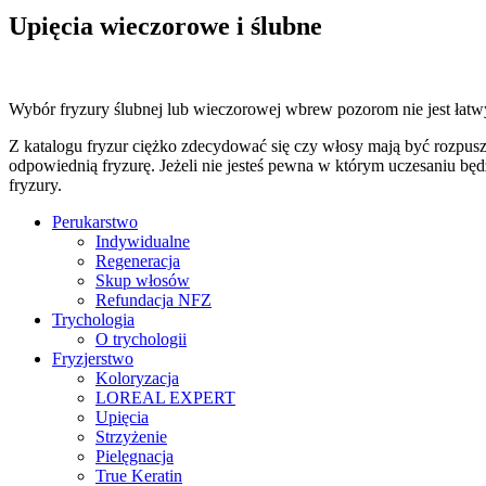
Upięcia wieczorowe i ślubne
Wybór fryzury ślubnej lub wieczorowej wbrew pozorom nie jest łatwy
Z katalogu fryzur ciężko zdecydować się czy włosy mają być rozpuszcz
odpowiednią fryzurę. Jeżeli nie jesteś pewna w którym uczesaniu bę
fryzury.
Perukarstwo
Indywidualne
Regeneracja
Skup włosów
Refundacja NFZ
Trychologia
O trychologii
Fryzjerstwo
Koloryzacja
LOREAL EXPERT
Upięcia
Strzyżenie
Pielęgnacja
True Keratin