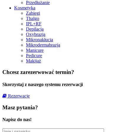
Przedłużanie
Kosmetyka
Zabiegi
Thalgo
IPL+RF
Depilacja
Oxybrazja
Mikronakłucia
Mikrodermabrazja
Manicure
Pedicure
Makijaż
Chcesz zarezerwować termin?
Skorzystaj z naszego systemu rezerwacji
Rezerwacje
Masz pytania?
Napisz do nas!