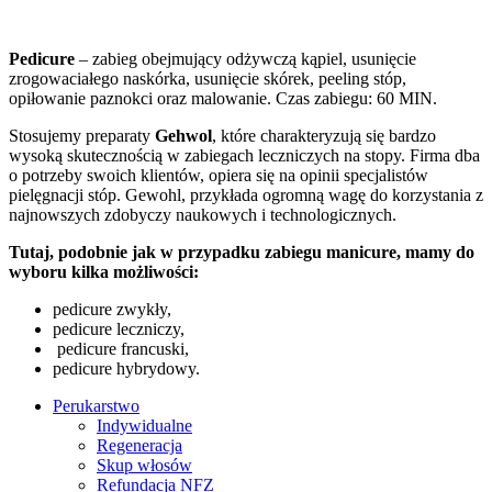
Pedicure
– zabieg obejmujący odżywczą kąpiel, usunięcie
zrogowaciałego naskórka, usunięcie skórek, peeling stóp,
opiłowanie paznokci oraz malowanie. Czas zabiegu: 60 MIN.
Stosujemy preparaty
Gehwol
, które charakteryzują się bardzo
wysoką skutecznością w zabiegach leczniczych na stopy. Firma dba
o potrzeby swoich klientów, opiera się na opinii specjalistów
pielęgnacji stóp. Gewohl, przykłada ogromną wagę do korzystania z
najnowszych zdobyczy naukowych i technologicznych.
Tutaj, podobnie jak w przypadku zabiegu manicure, mamy do
wyboru kilka możliwości:
pedicure zwykły,
pedicure leczniczy,
pedicure francuski,
pedicure hybrydowy.
Perukarstwo
Indywidualne
Regeneracja
Skup włosów
Refundacja NFZ