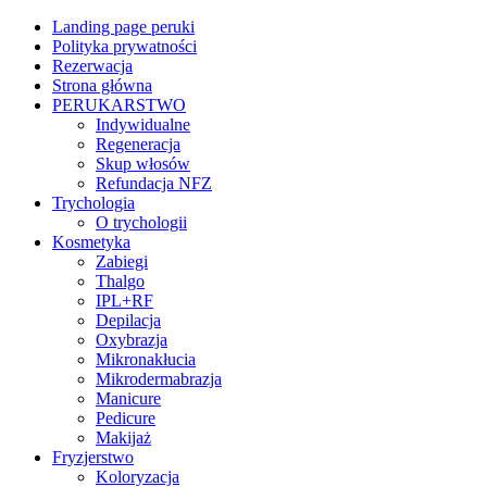
Landing page peruki
Polityka prywatności
Rezerwacja
Strona główna
PERUKARSTWO
Indywidualne
Regeneracja
Skup włosów
Refundacja NFZ
Trychologia
O trychologii
Kosmetyka
Zabiegi
Thalgo
IPL+RF
Depilacja
Oxybrazja
Mikronakłucia
Mikrodermabrazja
Manicure
Pedicure
Makijaż
Fryzjerstwo
Koloryzacja