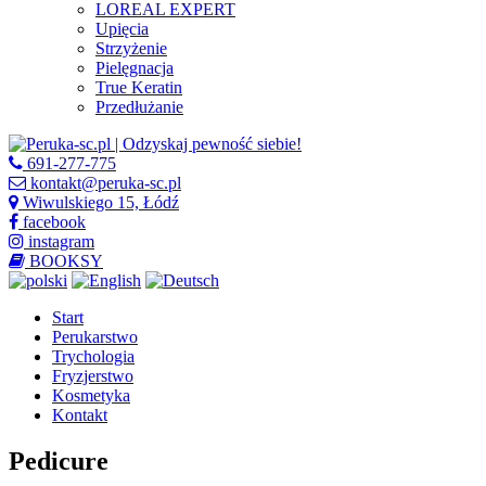
LOREAL EXPERT
Upięcia
Strzyżenie
Pielęgnacja
True Keratin
Przedłużanie
691-277-775
kontakt@peruka-sc.pl
Wiwulskiego 15, Łódź
facebook
instagram
BOOKSY
Start
Perukarstwo
Trychologia
Fryzjerstwo
Kosmetyka
Kontakt
Pedicure