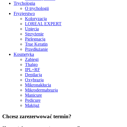
Trychologia
O trychologii
Fryzjerstwo
Koloryzacja
LOREAL EXPERT
Upięcia
Strzyżenie
Pielęgnacja
True Keratin
Przedłużanie
Kosmetyka
Zabiegi
Thalgo
IPL+RF
Depilacja
Oxybrazja
Mikronakłucia
Mikrodermabrazja
Manicure
Pedicure
Makijaż
Chcesz zarezerwować termin?