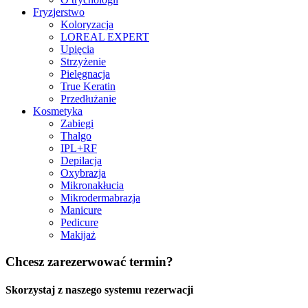
Fryzjerstwo
Koloryzacja
LOREAL EXPERT
Upięcia
Strzyżenie
Pielęgnacja
True Keratin
Przedłużanie
Kosmetyka
Zabiegi
Thalgo
IPL+RF
Depilacja
Oxybrazja
Mikronakłucia
Mikrodermabrazja
Manicure
Pedicure
Makijaż
Chcesz zarezerwować termin?
Skorzystaj z naszego systemu rezerwacji