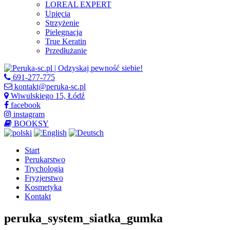
LOREAL EXPERT
Upięcia
Strzyżenie
Pielęgnacja
True Keratin
Przedłużanie
691-277-775
kontakt@peruka-sc.pl
Wiwulskiego 15, Łódź
facebook
instagram
BOOKSY
Start
Perukarstwo
Trychologia
Fryzjerstwo
Kosmetyka
Kontakt
peruka_system_siatka_gumka