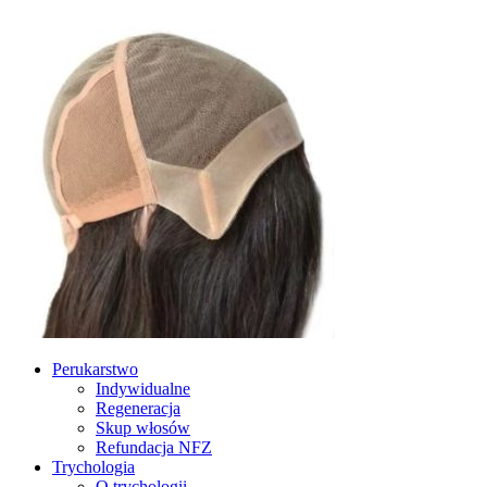
Perukarstwo
Indywidualne
Regeneracja
Skup włosów
Refundacja NFZ
Trychologia
O trychologii