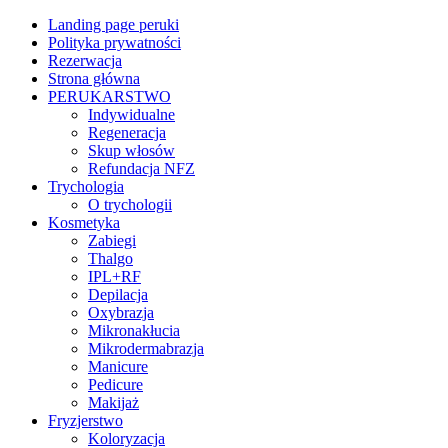
Landing page peruki
Polityka prywatności
Rezerwacja
Strona główna
PERUKARSTWO
Indywidualne
Regeneracja
Skup włosów
Refundacja NFZ
Trychologia
O trychologii
Kosmetyka
Zabiegi
Thalgo
IPL+RF
Depilacja
Oxybrazja
Mikronakłucia
Mikrodermabrazja
Manicure
Pedicure
Makijaż
Fryzjerstwo
Koloryzacja