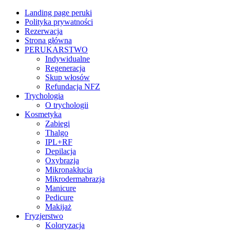
Landing page peruki
Polityka prywatności
Rezerwacja
Strona główna
PERUKARSTWO
Indywidualne
Regeneracja
Skup włosów
Refundacja NFZ
Trychologia
O trychologii
Kosmetyka
Zabiegi
Thalgo
IPL+RF
Depilacja
Oxybrazja
Mikronakłucia
Mikrodermabrazja
Manicure
Pedicure
Makijaż
Fryzjerstwo
Koloryzacja