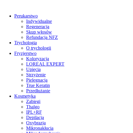
Perukarstwo
Indywidualne
Regeneracja
Skup włosów
Refundacja NFZ
Trychologia
O trychologii
Fryzjerstwo
Koloryzacja
LOREAL EXPERT
Upięcia
Strzyżenie
Pielęgnacja
True Keratin
Przedłużanie
Kosmetyka
Zabiegi
Thalgo
IPL+RF
Depilacja
Oxybrazja
Mikronakłucia