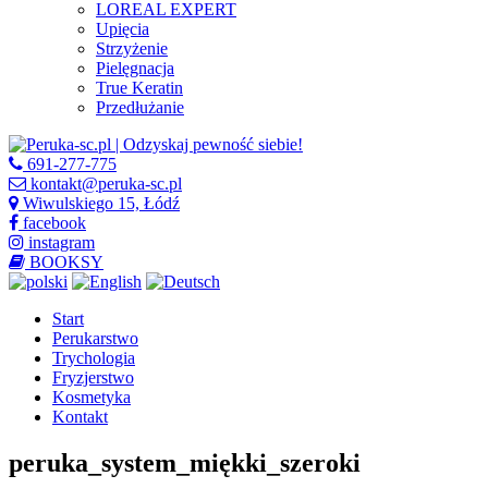
LOREAL EXPERT
Upięcia
Strzyżenie
Pielęgnacja
True Keratin
Przedłużanie
691-277-775
kontakt@peruka-sc.pl
Wiwulskiego 15, Łódź
facebook
instagram
BOOKSY
Start
Perukarstwo
Trychologia
Fryzjerstwo
Kosmetyka
Kontakt
peruka_system_miękki_szeroki