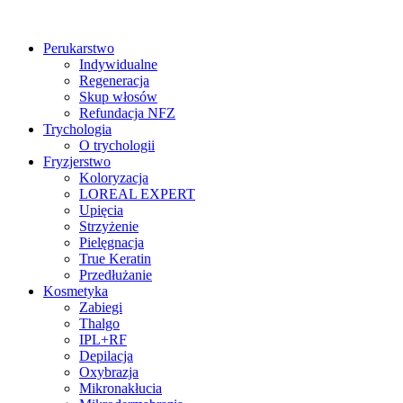
Perukarstwo
Indywidualne
Regeneracja
Skup włosów
Refundacja NFZ
Trychologia
O trychologii
Fryzjerstwo
Koloryzacja
LOREAL EXPERT
Upięcia
Strzyżenie
Pielęgnacja
True Keratin
Przedłużanie
Kosmetyka
Zabiegi
Thalgo
IPL+RF
Depilacja
Oxybrazja
Mikronakłucia