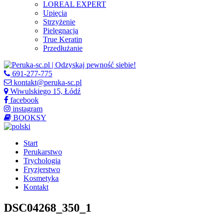
LOREAL EXPERT
Upięcia
Strzyżenie
Pielęgnacja
True Keratin
Przedłużanie
691-277-775
kontakt@peruka-sc.pl
Wiwulskiego 15, Łódź
facebook
instagram
BOOKSY
Start
Perukarstwo
Trychologia
Fryzjerstwo
Kosmetyka
Kontakt
DSC04268_350_1