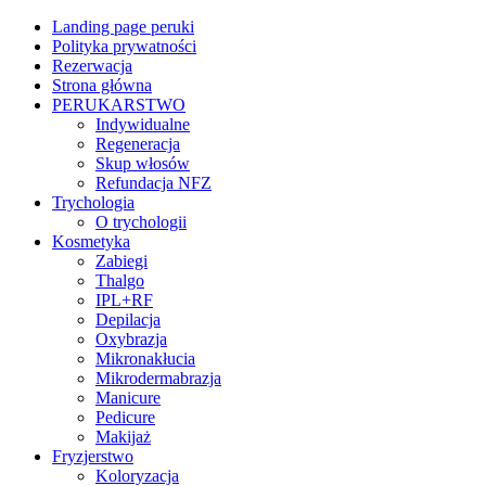
Landing page peruki
Polityka prywatności
Rezerwacja
Strona główna
PERUKARSTWO
Indywidualne
Regeneracja
Skup włosów
Refundacja NFZ
Trychologia
O trychologii
Kosmetyka
Zabiegi
Thalgo
IPL+RF
Depilacja
Oxybrazja
Mikronakłucia
Mikrodermabrazja
Manicure
Pedicure
Makijaż
Fryzjerstwo
Koloryzacja