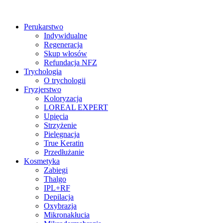
Perukarstwo
Indywidualne
Regeneracja
Skup włosów
Refundacja NFZ
Trychologia
O trychologii
Fryzjerstwo
Koloryzacja
LOREAL EXPERT
Upięcia
Strzyżenie
Pielęgnacja
True Keratin
Przedłużanie
Kosmetyka
Zabiegi
Thalgo
IPL+RF
Depilacja
Oxybrazja
Mikronakłucia