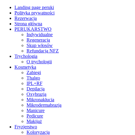
Landing page peruki
Polityka prywatności
Rezerwacja
Strona główna
PERUKARSTWO
Indywidualne
Regeneracja
Skup włosów
Refundacja NFZ
Trychologia
O trychologii
Kosmetyka
Zabiegi
Thalgo
IPL+RF
Depilacja
Oxybrazja
Mikronakłucia
Mikrodermabrazja
Manicure
Pedicure
Makijaż
Fryzjerstwo
Koloryzacja