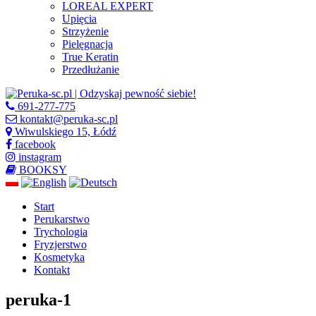
LOREAL EXPERT
Upięcia
Strzyżenie
Pielęgnacja
True Keratin
Przedłużanie
691-277-775
kontakt@peruka-sc.pl
Wiwulskiego 15, Łódź
facebook
instagram
BOOKSY
Start
Perukarstwo
Trychologia
Fryzjerstwo
Kosmetyka
Kontakt
peruka-1