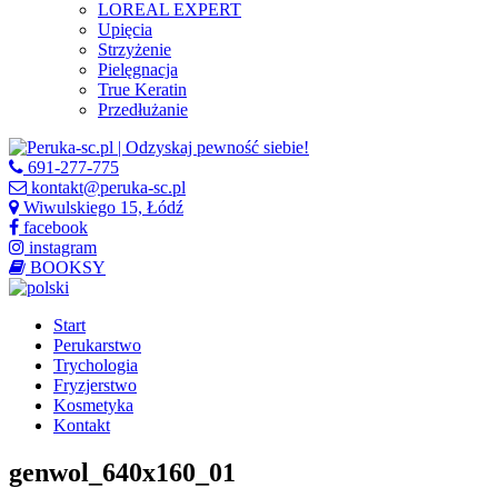
LOREAL EXPERT
Upięcia
Strzyżenie
Pielęgnacja
True Keratin
Przedłużanie
691-277-775
kontakt@peruka-sc.pl
Wiwulskiego 15, Łódź
facebook
instagram
BOOKSY
Start
Perukarstwo
Trychologia
Fryzjerstwo
Kosmetyka
Kontakt
genwol_640x160_01