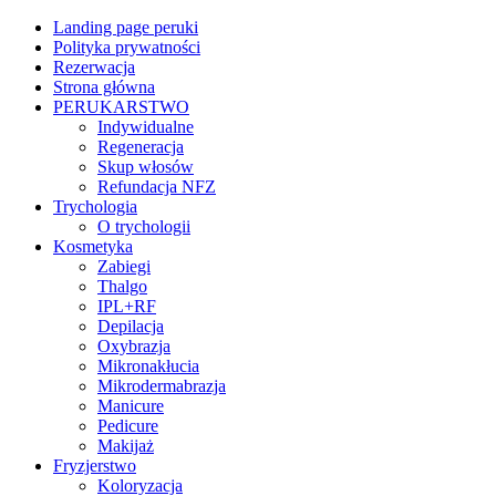
Landing page peruki
Polityka prywatności
Rezerwacja
Strona główna
PERUKARSTWO
Indywidualne
Regeneracja
Skup włosów
Refundacja NFZ
Trychologia
O trychologii
Kosmetyka
Zabiegi
Thalgo
IPL+RF
Depilacja
Oxybrazja
Mikronakłucia
Mikrodermabrazja
Manicure
Pedicure
Makijaż
Fryzjerstwo
Koloryzacja