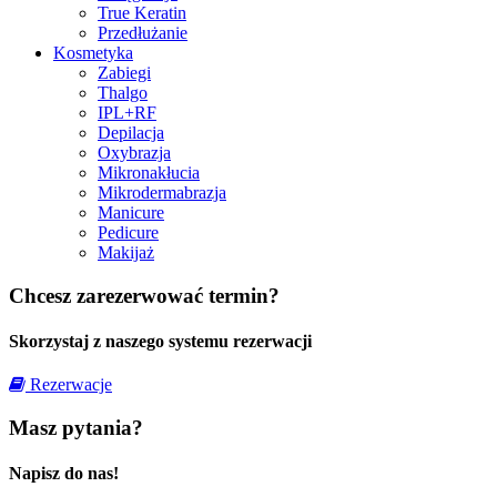
True Keratin
Przedłużanie
Kosmetyka
Zabiegi
Thalgo
IPL+RF
Depilacja
Oxybrazja
Mikronakłucia
Mikrodermabrazja
Manicure
Pedicure
Makijaż
Chcesz zarezerwować termin?
Skorzystaj z naszego systemu rezerwacji
Rezerwacje
Masz pytania?
Napisz do nas!