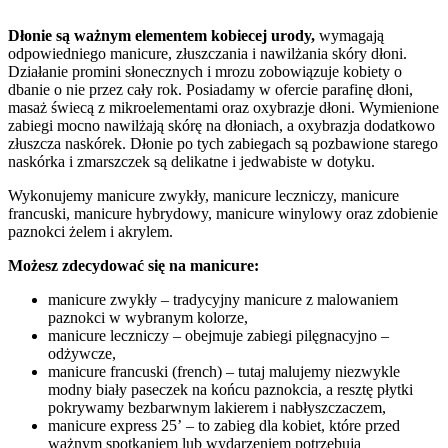
Dłonie są ważnym elementem kobiecej urody,
wymagają
odpowiedniego manicure, złuszczania i nawilżania skóry dłoni.
Działanie promini słonecznych i mrozu zobowiązuje kobiety o
dbanie o nie przez cały rok. Posiadamy w ofercie parafinę dłoni,
masaż świecą z mikroelementami oraz oxybrazje dłoni. Wymienione
zabiegi mocno nawilżają skórę na dłoniach, a oxybrazja dodatkowo
złuszcza naskórek. Dłonie po tych zabiegach są pozbawione starego
naskórka i zmarszczek są delikatne i jedwabiste w dotyku.
Wykonujemy manicure zwykły, manicure leczniczy, manicure
francuski, manicure hybrydowy, manicure winylowy oraz zdobienie
paznokci żelem i akrylem.
Możesz zdecydować się na manicure:
manicure zwykły – tradycyjny manicure z malowaniem
paznokci w wybranym kolorze,
manicure leczniczy – obejmuje zabiegi pilęgnacyjno –
odżywcze,
manicure francuski (french) – tutaj malujemy niezwykle
modny biały paseczek na końcu paznokcia, a resztę płytki
pokrywamy bezbarwnym lakierem i nabłyszczaczem,
manicure express 25’ – to zabieg dla kobiet, które przed
ważnym spotkaniem lub wydarzeniem potrzebują