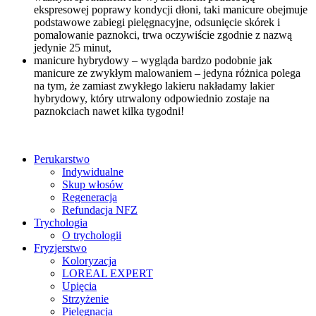
ekspresowej poprawy kondycji dłoni, taki manicure obejmuje
podstawowe zabiegi pielęgnacyjne, odsunięcie skórek i
pomalowanie paznokci, trwa oczywiście zgodnie z nazwą
jedynie 25 minut,
manicure hybrydowy – wygląda bardzo podobnie jak
manicure ze zwykłym malowaniem – jedyna różnica polega
na tym, że zamiast zwykłego lakieru nakładamy lakier
hybrydowy, który utrwalony odpowiednio zostaje na
paznokciach nawet kilka tygodni!
Perukarstwo
Indywidualne
Skup włosów
Regeneracja
Refundacja NFZ
Trychologia
O trychologii
Fryzjerstwo
Koloryzacja
LOREAL EXPERT
Upięcia
Strzyżenie
Pielęgnacja