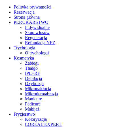
Polityka prywatności
Rezerwacja
Strona główna
PERUKARSTWO
Indywidualne
Skup włosów
Regeneracja
Refundacja NFZ
Trychologia
O trychologii
Kosmetyka
Zabiegi
Thalgo
IPL+RF
Depilacja
Oxybrazja
Mikronakłucia
Mikrodermabrazja
Manicure
Pedicure
Makijaż
Fryzjerstwo
Koloryzacja
LOREAL EXPERT