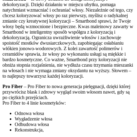
dekoloryzacji. Dzięki działaniu w miejscu ubytku, pomaga
natychmiast wzmacniać i ochraniać włosy. Niezależnie od tego, czy
chcesz koloryzować włosy po raz pierwszy, myślisz o radykalnej
zmianie czy kreatywnej koloryzacji – Smartbond sprawi, że Twoje
włosy będą wzmocnione i bezpieczne. Kwas maleinowy zawarty w
Smartbond w inteligentny sposób współgra z koloryzacją i
dekoloryzacją. Ogranicza uwrażliwienie włosów i zachowuje
spoistość mostków dwusiarczkowych, zapobiegając osłabianiu
włókien jonowo-wodorowych. Z kolei zawartość polimerów i
ceramidów sprawia, że włosy po wykonaniu usługi są miękkie i
bardzo kosmetyczne. Co ważne, Smartbond przy koloryzacji nie
obniża stopnia rozjaśnienia, nie wydłuża czasu trzymania mieszanki
na włosach i nie wymaga zmiany oksydantu na wyższy. Słowem –
to najlepszy towarzysz każdej koloryzacji.
Pro Fiber
– Pro Fiber to nowa generacja pielęgnacji, dzięki której
przywrócisz blask i zdrowy wygląd swoim włosom nawet, gdy są
po ciężkich przejściach.
Pro Fiber to 4 linie kosmetyków:
Odnowa włosa
Wygładzenie włosa
Odbudowa włosa
Rekonstrukcja,