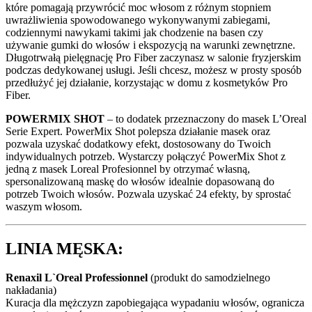
które pomagają przywrócić moc włosom z różnym stopniem
uwrażliwienia spowodowanego wykonywanymi zabiegami,
codziennymi nawykami takimi jak chodzenie na basen czy
używanie gumki do włosów i ekspozycją na warunki zewnętrzne.
Długotrwałą pielęgnację Pro Fiber zaczynasz w salonie fryzjerskim
podczas dedykowanej usługi. Jeśli chcesz, możesz w prosty sposób
przedłużyć jej działanie, korzystając w domu z kosmetyków Pro
Fiber.
POWERMIX SHOT
– to dodatek przeznaczony do masek L’Oreal
Serie Expert. PowerMix Shot polepsza działanie masek oraz
pozwala uzyskać dodatkowy efekt, dostosowany do Twoich
indywidualnych potrzeb. Wystarczy połączyć PowerMix Shot z
jedną z masek Loreal Profesionnel by otrzymać własną,
spersonalizowaną maskę do włosów idealnie dopasowaną do
potrzeb Twoich włosów. Pozwala uzyskać 24 efekty, by sprostać
waszym włosom.
LINIA MĘSKA:
Renaxil L`Oreal Professionnel
(produkt do samodzielnego
nakładania)
Kuracja dla mężczyzn zapobiegająca wypadaniu włosów, ogranicza