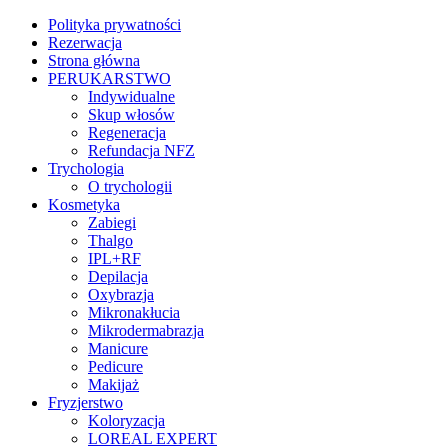
Polityka prywatności
Rezerwacja
Strona główna
PERUKARSTWO
Indywidualne
Skup włosów
Regeneracja
Refundacja NFZ
Trychologia
O trychologii
Kosmetyka
Zabiegi
Thalgo
IPL+RF
Depilacja
Oxybrazja
Mikronakłucia
Mikrodermabrazja
Manicure
Pedicure
Makijaż
Fryzjerstwo
Koloryzacja
LOREAL EXPERT