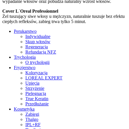
wypadanie włosów oraz pobudza naturalny wzrost włosów.
Cover L`Oreal Professionnel
Żel tuszujący siwe włosy u mężczyzn, naturalnie tuszuje bez efektu
ciepłych refleksów, zabieg trwa tylko 5 minut.
Perukarstwo
Indywidualne
Skup włosów
Regeneracja
Refundacja NFZ
Trychologia
O trychologii
Fryzjerstwo
Koloryzacja
LOREAL EXPERT
Upięcia
Strzyżenie
Pielęgnacja
True Keratin
Przedłużanie
Kosmetyka
Zabiegi
Thalgo
IPL+RF