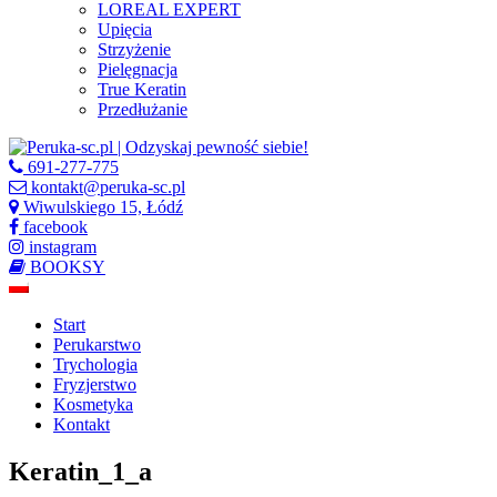
LOREAL EXPERT
Upięcia
Strzyżenie
Pielęgnacja
True Keratin
Przedłużanie
691-277-775
kontakt@peruka-sc.pl
Wiwulskiego 15, Łódź
facebook
instagram
BOOKSY
Start
Perukarstwo
Trychologia
Fryzjerstwo
Kosmetyka
Kontakt
Keratin_1_a