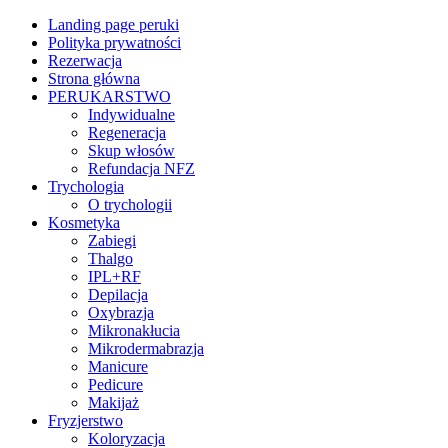
Landing page peruki
Polityka prywatności
Rezerwacja
Strona główna
PERUKARSTWO
Indywidualne
Regeneracja
Skup włosów
Refundacja NFZ
Trychologia
O trychologii
Kosmetyka
Zabiegi
Thalgo
IPL+RF
Depilacja
Oxybrazja
Mikronakłucia
Mikrodermabrazja
Manicure
Pedicure
Makijaż
Fryzjerstwo
Koloryzacja