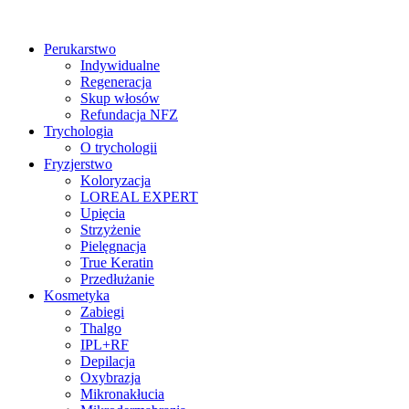
Perukarstwo
Indywidualne
Regeneracja
Skup włosów
Refundacja NFZ
Trychologia
O trychologii
Fryzjerstwo
Koloryzacja
LOREAL EXPERT
Upięcia
Strzyżenie
Pielęgnacja
True Keratin
Przedłużanie
Kosmetyka
Zabiegi
Thalgo
IPL+RF
Depilacja
Oxybrazja
Mikronakłucia