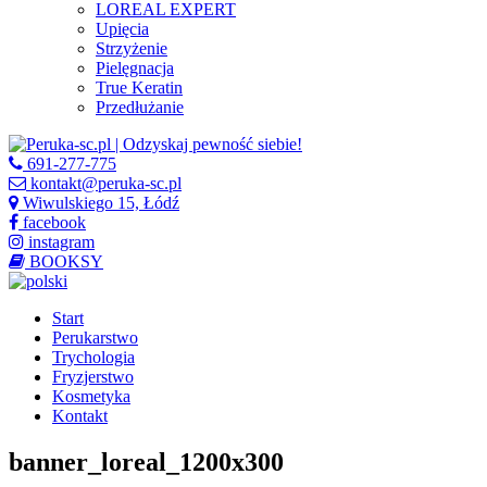
LOREAL EXPERT
Upięcia
Strzyżenie
Pielęgnacja
True Keratin
Przedłużanie
691-277-775
kontakt@peruka-sc.pl
Wiwulskiego 15, Łódź
facebook
instagram
BOOKSY
Start
Perukarstwo
Trychologia
Fryzjerstwo
Kosmetyka
Kontakt
banner_loreal_1200x300