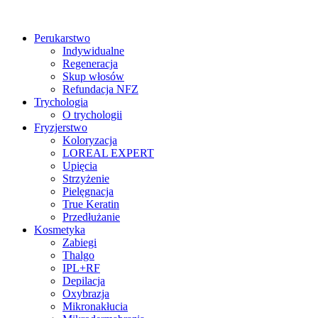
Perukarstwo
Indywidualne
Regeneracja
Skup włosów
Refundacja NFZ
Trychologia
O trychologii
Fryzjerstwo
Koloryzacja
LOREAL EXPERT
Upięcia
Strzyżenie
Pielęgnacja
True Keratin
Przedłużanie
Kosmetyka
Zabiegi
Thalgo
IPL+RF
Depilacja
Oxybrazja
Mikronakłucia