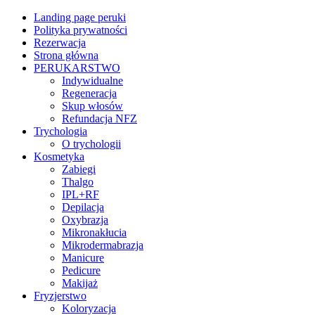
Landing page peruki
Polityka prywatności
Rezerwacja
Strona główna
PERUKARSTWO
Indywidualne
Regeneracja
Skup włosów
Refundacja NFZ
Trychologia
O trychologii
Kosmetyka
Zabiegi
Thalgo
IPL+RF
Depilacja
Oxybrazja
Mikronakłucia
Mikrodermabrazja
Manicure
Pedicure
Makijaż
Fryzjerstwo
Koloryzacja