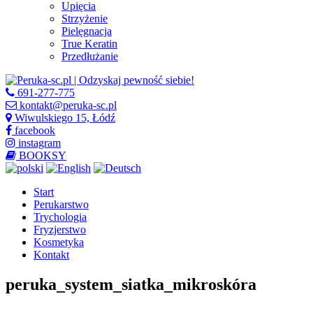
Upięcia
Strzyżenie
Pielęgnacja
True Keratin
Przedłużanie
691-277-775
kontakt@peruka-sc.pl
Wiwulskiego 15, Łódź
facebook
instagram
BOOKSY
Start
Perukarstwo
Trychologia
Fryzjerstwo
Kosmetyka
Kontakt
peruka_system_siatka_mikroskóra