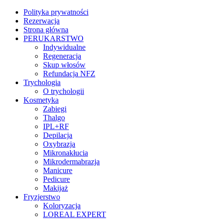
Polityka prywatności
Rezerwacja
Strona główna
PERUKARSTWO
Indywidualne
Regeneracja
Skup włosów
Refundacja NFZ
Trychologia
O trychologii
Kosmetyka
Zabiegi
Thalgo
IPL+RF
Depilacja
Oxybrazja
Mikronakłucia
Mikrodermabrazja
Manicure
Pedicure
Makijaż
Fryzjerstwo
Koloryzacja
LOREAL EXPERT