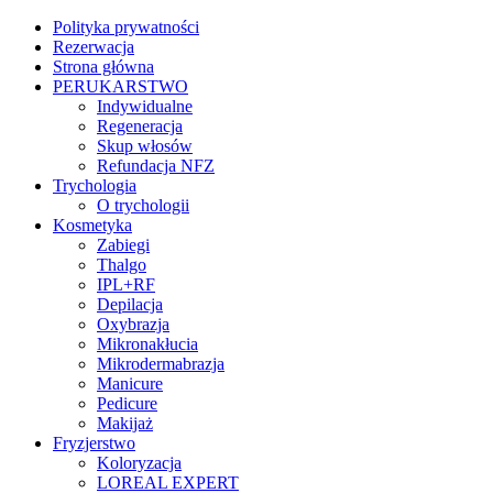
Polityka prywatności
Rezerwacja
Strona główna
PERUKARSTWO
Indywidualne
Regeneracja
Skup włosów
Refundacja NFZ
Trychologia
O trychologii
Kosmetyka
Zabiegi
Thalgo
IPL+RF
Depilacja
Oxybrazja
Mikronakłucia
Mikrodermabrazja
Manicure
Pedicure
Makijaż
Fryzjerstwo
Koloryzacja
LOREAL EXPERT