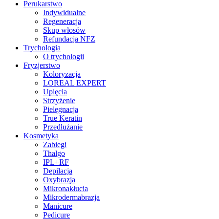
Perukarstwo
Indywidualne
Regeneracja
Skup włosów
Refundacja NFZ
Trychologia
O trychologii
Fryzjerstwo
Koloryzacja
LOREAL EXPERT
Upięcia
Strzyżenie
Pielęgnacja
True Keratin
Przedłużanie
Kosmetyka
Zabiegi
Thalgo
IPL+RF
Depilacja
Oxybrazja
Mikronakłucia
Mikrodermabrazja
Manicure
Pedicure