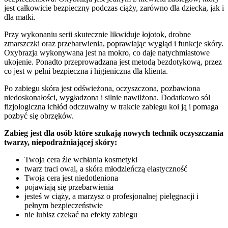
jest całkowicie bezpieczny podczas ciąży, zarówno dla dziecka, jak i
dla matki.
Przy wykonaniu serii skutecznie likwiduje łojotok, drobne
zmarszczki oraz przebarwienia, poprawiając wygląd i funkcje skóry.
Oxybrazja wykonywana jest na mokro, co daje natychmiastowe
ukojenie. Ponadto przeprowadzana jest metodą bezdotykową, przez
co jest w pełni bezpieczna i higieniczna dla klienta.
Po zabiegu skóra jest odświeżona, oczyszczona, pozbawiona
niedoskonałości, wygładzona i silnie nawilżona. Dodatkowo sól
fizjologiczna ichłód odczuwalny w trakcie zabiegu koi ją i pomaga
pozbyć się obrzęków.
Zabieg jest dla osób które szukają nowych technik oczyszczania
twarzy, niepodrażniającej skóry:
Twoja cera źle wchłania kosmetyki
twarz traci owal, a skóra młodzieńczą elastyczność
Twoja cera jest niedotleniona
pojawiają się przebarwienia
jesteś w ciąży, a marzysz o profesjonalnej pielęgnacji i
pełnym bezpieczeństwie
nie lubisz czekać na efekty zabiegu