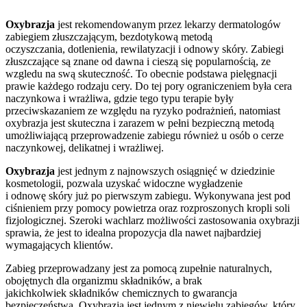
Oxybrazja
jest rekomendowanym przez lekarzy dermatologów
zabiegiem złuszczającym, bezdotykową metodą
oczyszczania, dotlenienia, rewilatyzacji i odnowy skóry. Zabiegi
złuszczające są znane od dawna i cieszą się popularnością, ze
wzgledu na swą skuteczność. To obecnie podstawa pielęgnacji
prawie każdego rodzaju cery. Do tej pory ograniczeniem była cera
naczynkowa i wrażliwa, gdzie tego typu terapie były
przeciwskazaniem ze względu na ryzyko podrażnień, natomiast
oxybrazja jest skuteczna i zarazem w pełni bezpieczną metodą
umożliwiającą przeprowadzenie zabiegu również u osób o cerze
naczynkowej, delikatnej i wrażliwej.
Oxybrazja
jest jednym z najnowszych osiągnięć w dziedzinie
kosmetologii, pozwala uzyskać widoczne wygładzenie
i odnowę skóry już po pierwszym zabiegu. Wykonywana jest pod
ciśnieniem przy pomocy powietrza oraz rozproszonych kropli soli
fizjologicznej. Szeroki wachlarz możliwości zastosowania oxybrazji
sprawia, że jest to idealna propozycja dla nawet najbardziej
wymagających klientów.
Zabieg przeprowadzany jest za pomocą zupełnie naturalnych,
obojętnych dla organizmu składników, a brak
jakichkolwiek składników chemicznych to gwarancja
bezpieczeństwa. Oxybrazja jest jednym z niewielu zabiegów, który