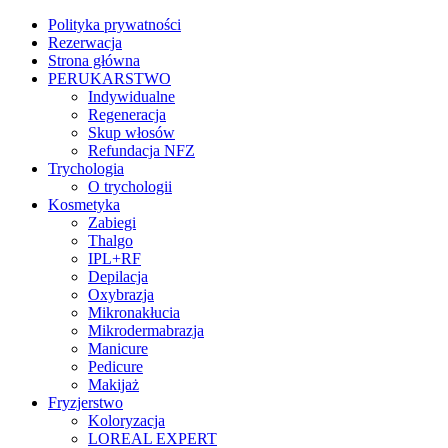
Polityka prywatności
Rezerwacja
Strona główna
PERUKARSTWO
Indywidualne
Regeneracja
Skup włosów
Refundacja NFZ
Trychologia
O trychologii
Kosmetyka
Zabiegi
Thalgo
IPL+RF
Depilacja
Oxybrazja
Mikronakłucia
Mikrodermabrazja
Manicure
Pedicure
Makijaż
Fryzjerstwo
Koloryzacja
LOREAL EXPERT