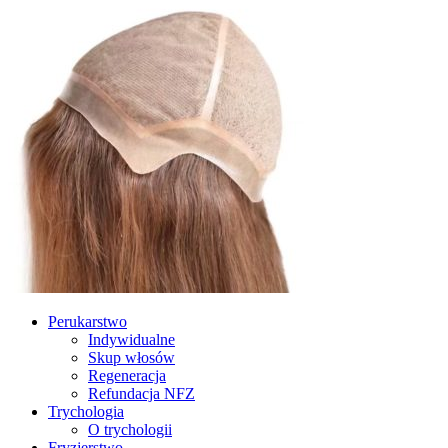
Perukarstwo
Indywidualne
Skup włosów
Regeneracja
Refundacja NFZ
Trychologia
O trychologii
Fryzjerstwo