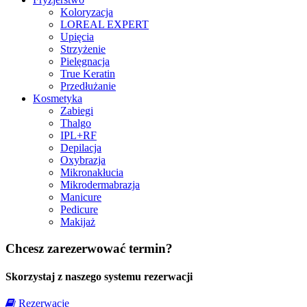
Koloryzacja
LOREAL EXPERT
Upięcia
Strzyżenie
Pielęgnacja
True Keratin
Przedłużanie
Kosmetyka
Zabiegi
Thalgo
IPL+RF
Depilacja
Oxybrazja
Mikronakłucia
Mikrodermabrazja
Manicure
Pedicure
Makijaż
Chcesz zarezerwować termin?
Skorzystaj z naszego systemu rezerwacji
Rezerwacje