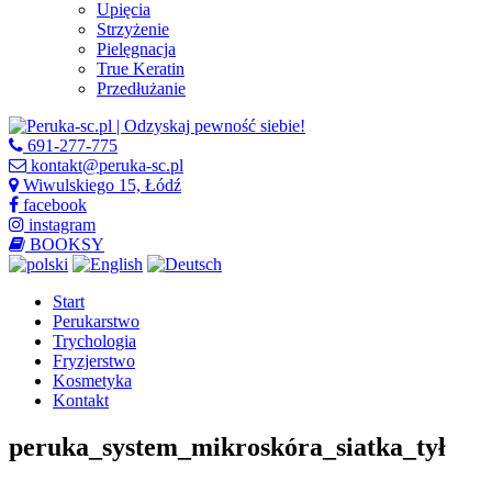
Upięcia
Strzyżenie
Pielęgnacja
True Keratin
Przedłużanie
691-277-775
kontakt@peruka-sc.pl
Wiwulskiego 15, Łódź
facebook
instagram
BOOKSY
Start
Perukarstwo
Trychologia
Fryzjerstwo
Kosmetyka
Kontakt
peruka_system_mikroskóra_siatka_tył