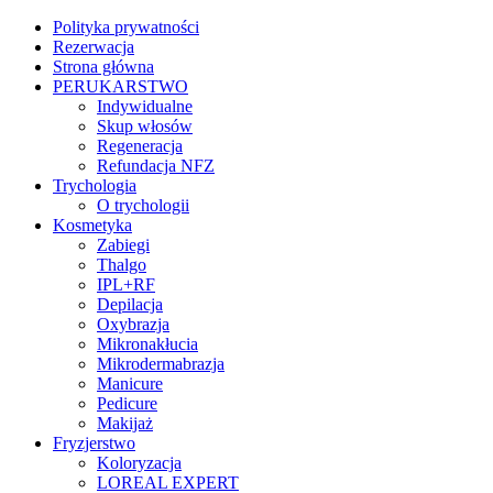
Polityka prywatności
Rezerwacja
Strona główna
PERUKARSTWO
Indywidualne
Skup włosów
Regeneracja
Refundacja NFZ
Trychologia
O trychologii
Kosmetyka
Zabiegi
Thalgo
IPL+RF
Depilacja
Oxybrazja
Mikronakłucia
Mikrodermabrazja
Manicure
Pedicure
Makijaż
Fryzjerstwo
Koloryzacja
LOREAL EXPERT