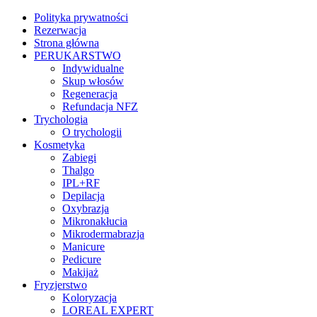
Polityka prywatności
Rezerwacja
Strona główna
PERUKARSTWO
Indywidualne
Skup włosów
Regeneracja
Refundacja NFZ
Trychologia
O trychologii
Kosmetyka
Zabiegi
Thalgo
IPL+RF
Depilacja
Oxybrazja
Mikronakłucia
Mikrodermabrazja
Manicure
Pedicure
Makijaż
Fryzjerstwo
Koloryzacja
LOREAL EXPERT