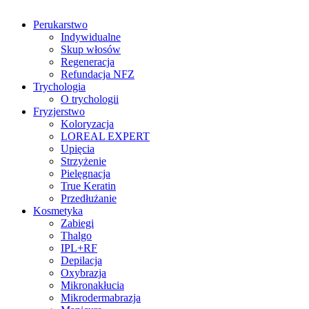
Perukarstwo
Indywidualne
Skup włosów
Regeneracja
Refundacja NFZ
Trychologia
O trychologii
Fryzjerstwo
Koloryzacja
LOREAL EXPERT
Upięcia
Strzyżenie
Pielęgnacja
True Keratin
Przedłużanie
Kosmetyka
Zabiegi
Thalgo
IPL+RF
Depilacja
Oxybrazja
Mikronakłucia
Mikrodermabrazja